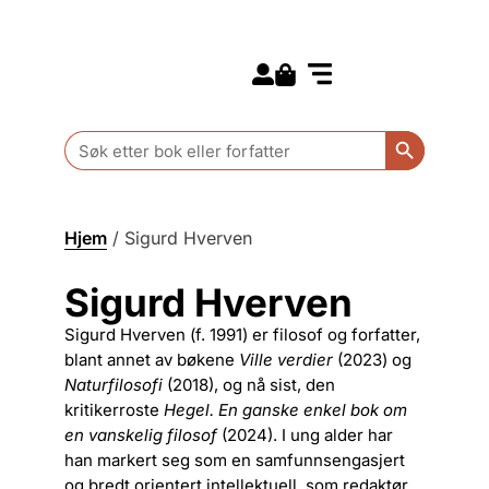
Search for:
Kommende bøker
Barn og ungdom
Search Butt
Search
for:
Hjem
/
Sigurd Hverven
Sigurd Hverven
Sigurd Hverven (f. 1991) er filosof og forfatter,
blant annet av bøkene
Ville verdier
(2023) og
Naturfilosofi
(2018), og nå sist, den
kritikerroste
Hegel. En ganske enkel bok om
en vanskelig filosof
(2024). I ung alder har
han markert seg som en samfunnsengasjert
og bredt orientert intellektuell, som redaktør