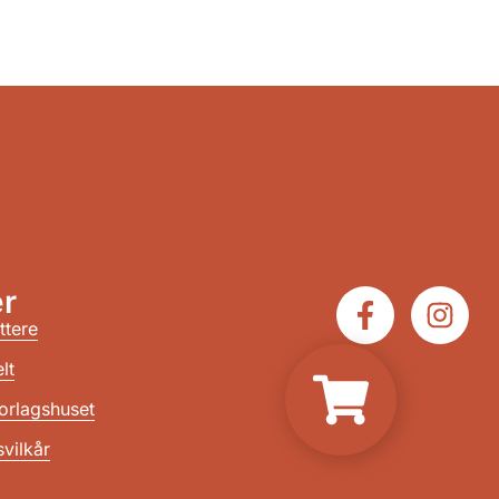
r
ttere
lt
orlagshuset
vilkår