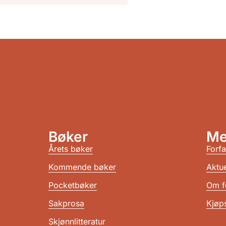
Bøker
Me
Årets bøker
Forfa
Kommende bøker
Aktue
Pocketbøker
Om f
Sakprosa
Kjøps
Skjønnlitteratur