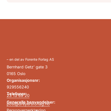
– en del av Forente Forlag AS
Bernhard Getz’ gate 3
0165 Oslo
Organisasjonsnr:
929556240
Telefonnr:
23 13 69 20
Generelle henvendelser:
post@dreyersforlag.no
Personvernerklæring