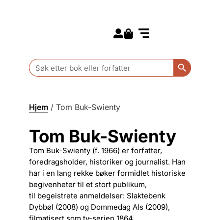
Search for:
Kommende bøker
Barn og ungdom
Search Butt
Search
for:
Hjem
/
Tom Buk-Swienty
Tom Buk-Swienty
Tom Buk-Swienty (f. 1966) er forfatter,
foredragsholder, historiker og journalist. Han
har i en lang rekke bøker formidlet historiske
begivenheter til et stort publikum,
til begeistrete anmeldelser: Slaktebenk
Dybbøl (2008) og Dommedag Als (2009),
filmatisert som tv-serien 1864.