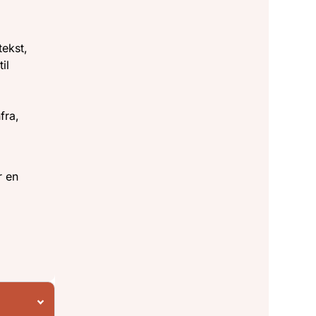
tekst,
il
fra,
r en