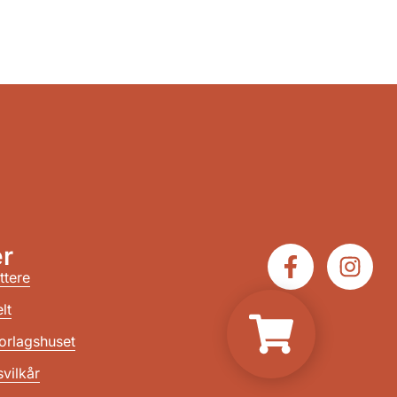
r
ttere
lt
orlagshuset
vilkår