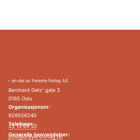
– en del av Forente Forlag AS
Bernhard Getz’ gate 3
0165 Oslo
Organisasjonsnr:
929556240
Telefonnr:
23 13 69 20
Generelle henvendelser:
post@dreyersforlag.no