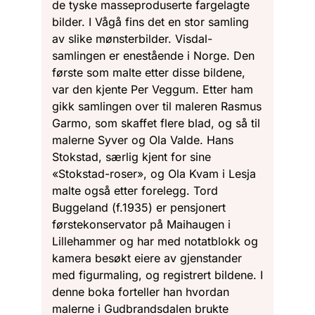
de tyske masseproduserte fargelagte
bilder. I Vågå fins det en stor samling
av slike mønsterbilder. Visdal-
samlingen er enestående i Norge. Den
første som malte etter disse bildene,
var den kjente Per Veggum. Etter ham
gikk samlingen over til maleren Rasmus
Garmo, som skaffet flere blad, og så til
malerne Syver og Ola Valde. Hans
Stokstad, særlig kjent for sine
«Stokstad-roser», og Ola Kvam i Lesja
malte også etter forelegg. Tord
Buggeland (f.1935) er pensjonert
førstekonservator på Maihaugen i
Lillehammer og har med notatblokk og
kamera besøkt eiere av gjenstander
med figurmaling, og registrert bildene. I
denne boka forteller han hvordan
malerne i Gudbrandsdalen brukte