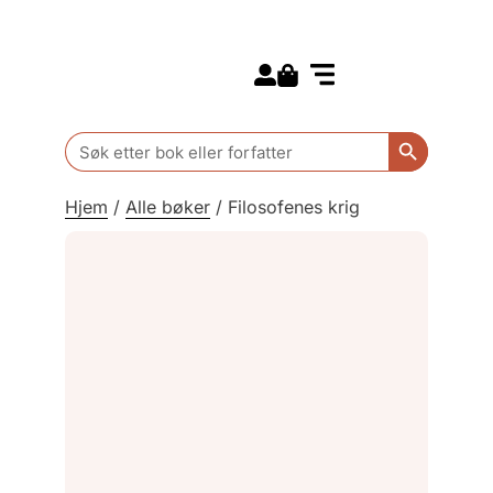
Search for:
Kommende bøker
Barn og ungdom
Search Butt
Search
for:
Hjem
/
Alle bøker
/
Filosofenes krig