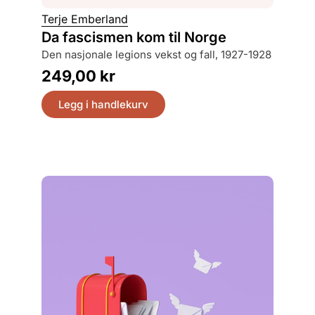
Terje Emberland
Finn Ol
Da fascismen kom til Norge
Hvord
den nasjonale legions vekst og fall, 1927-1928
en his
249,00
kr
399,
Legg i handlekurv
Legg