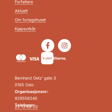
Forfattere
Aktuelt
Om forlagshuset
Kjøpsvilkår
Bernhard Getz’ gate 3
0165 Oslo
Organisasjonsnr:
929556240
Telefonnr:
23 13 69 20