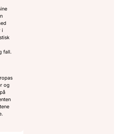
sine
en
med
 i
stisk
 fall.
a
uropas
er og
 på
enten
etene
e.