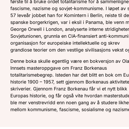
første til å bruke ordet totalitarisme for å sammenligne
fascisme, nazisme og sovjet-kommunisme. I løpet av 
57 leveår jobbet han for Komintern i Berlin, reiste til d
spanske borgerkrigen, var i eksil i Panama, ble venn 
George Orwell i London, analyserte interne stridigheter
Sovjetunionen, grunnla en CIA-finansiert anti-kommuni
organisasjon for europeiske intellektuelle og skrev
grandiose teorier om den vestlige sivilisasjons vekst og
Denne boka skulle egentlig være en bokversjon av Ol
Innsets masteroppgave om Franz Borkenaus
totalitarismebegrep. Isteden har det blitt en bok om E
historie 1900 – 1957, sett gjennom Borkenaus aktivitet
skriverier. Gjennom Franz Borkenau får vi et nytt blikk
Europas historie, og får også vite hvordan masterstud
ble mer venstrevridd enn noen gang av å studere likh
mellom kommunisme, fascisme, sosialisme og nazism