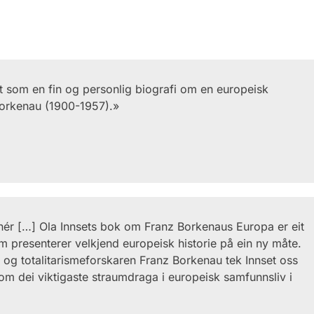
nt som en fin og personlig biografi om en europeisk
 Borkenau (1900-1957).»
onér […] Ola Innsets bok om Franz Borkenaus Europa er eit
om presenterer velkjend europeisk historie på ein ny måte.
n og totalitarismeforskaren Franz Borkenau tek Innset oss
om dei viktigaste straumdraga i europeisk samfunnsliv i