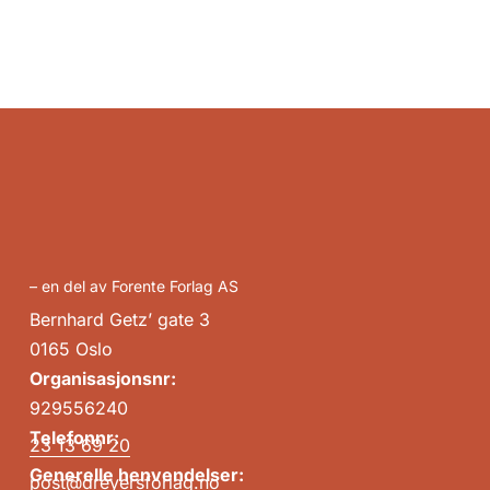
– en del av Forente Forlag AS
Bernhard Getz’ gate 3
0165 Oslo
Organisasjonsnr:
929556240
Telefonnr:
23 13 69 20
Generelle henvendelser:
post@dreyersforlag.no