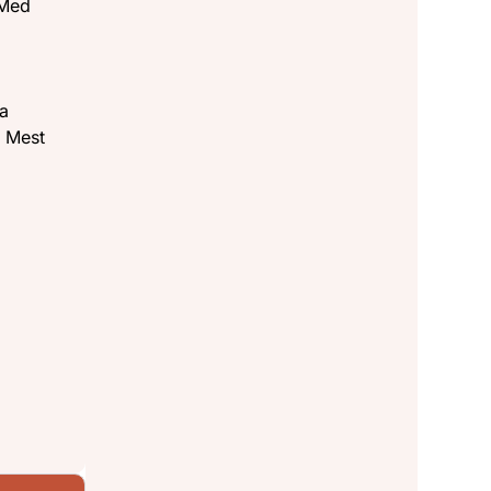
 Med
ra
i Mest