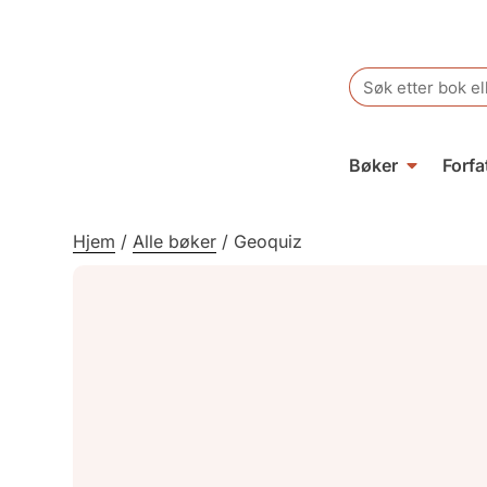
Search
for:
Bøker
Forfa
Hjem
/
Alle bøker
/
Geoquiz