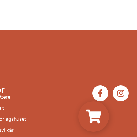
r
ttere
lt
orlagshuset
vilkår