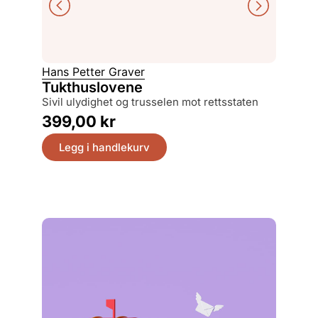
Hans Petter Graver
Ottar G
Tukthuslovene
Farle
sivil ulydighet og trusselen mot rettsstaten
histor
399,00
kr
399,
Legg i handlekurv
Legg