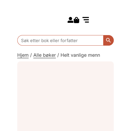
Search for:
Kommende bøker
Barn og ungdom
Search Butt
Search
for:
Hjem
/
Alle bøker
/
Helt vanlige menn