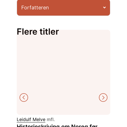
Forfatteren
Flere titler
Leidulf Melve
mfl.
Finn Ol
Historieskriving om Noreg før