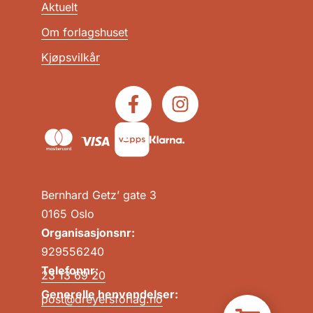
Aktuelt
Om forlagshuset
Kjøpsvilkår
Bernhard Getz’ gate 3
0165 Oslo
Organisasjonsnr:
929556240
Telefonnr:
23 13 69 20
Generelle henvendelser:
post@dreyersforlag.no