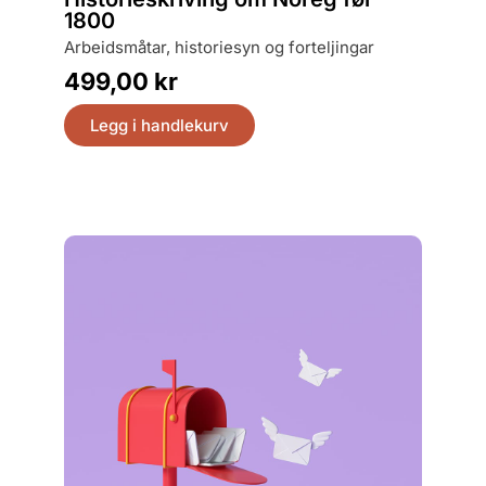
Hvord
1800
en his
arbeidsmåtar, historiesyn og forteljingar
399,
499,00
kr
Legg
Legg i handlekurv