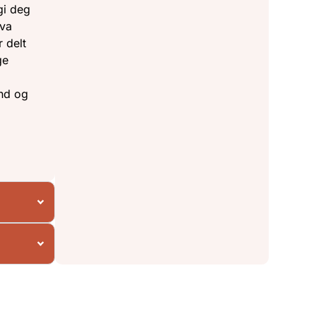
gi deg
hva
 delt
ge
and og