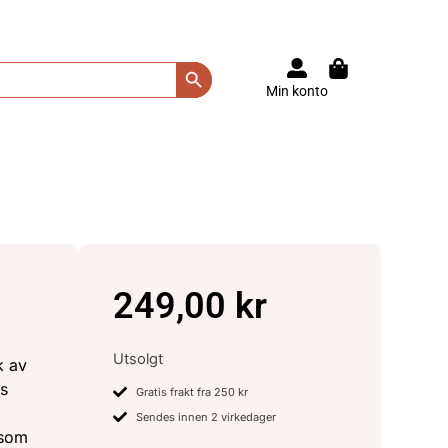
Search Button
Min konto
249,00
kr
Utsolgt
k av
es
Gratis frakt fra 250 kr
Sendes innen 2 virkedager
 som