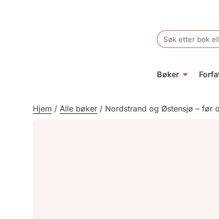
Search
for:
Bøker
Forfa
Hjem
/
Alle bøker
/
Nordstrand og Østensjø – før 