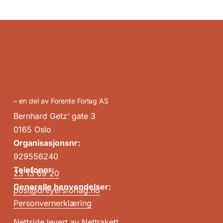
– en del av Forente Forlag AS
Bernhard Getz’ gate 3
0165 Oslo
Organisasjonsnr:
929556240
Telefonnr:
23 13 69 20
Generelle henvendelser:
post@dreyersforlag.no
Personvernerklæring
Nettside levert av
Nettrakett