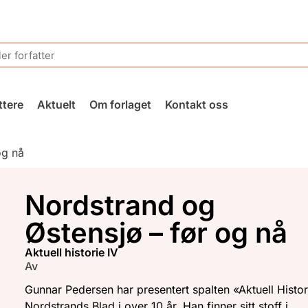
ttere
Aktuelt
Om forlaget
Kontakt oss
og nå
Nordstrand og
Østensjø – før og nå
aktuell historie IV
Av
Gunnar Pedersen har presentert spalten «Aktuell Histor
Nordstrands Blad i over 10 år. Han finner sitt stoff i