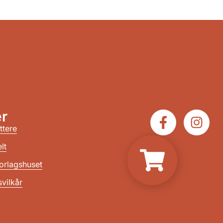
r
ttere
lt
orlagshuset
vilkår