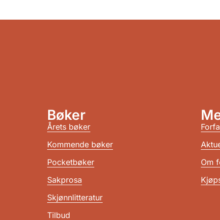
Bøker
Me
Årets bøker
Forfa
Kommende bøker
Aktue
Pocketbøker
Om f
Sakprosa
Kjøps
Skjønnlitteratur
Tilbud