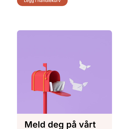
Legg i handlekurv
Legg
Meld deg på vårt