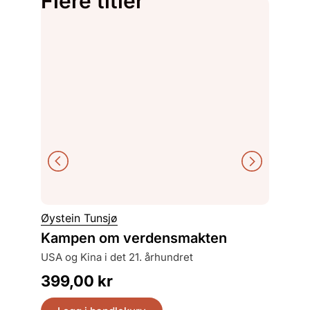
Flere titler
Hein Be
Øystein Tunsjø
Demok
Kampen om verdensmakten
skole
teoretiske overveielser og didaktiske
USA og Kina i det 21. århundret
mulighe
399,00
kr
499,