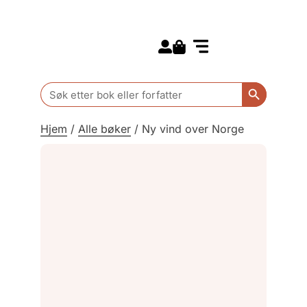
Search for:
Kommende bøker
Barn og ungdom
Search Butt
Search
for:
Hjem
/
Alle bøker
/
Ny vind over Norge