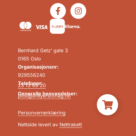
Bernhard Getz’ gate 3
0165 Oslo
Organisasjonsnr:
929556240
Telefonnr:
23 13 69 20
Generelle henvendelser:
post@dreyersforlag.no
Personvernerklæring
Nettside levert av
Nettrakett