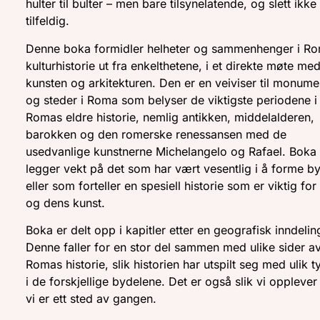
hulter til bulter – men bare tilsynelatende, og slett ikke
tilfeldig.
Denne boka formidler helheter og sammenhenger i R
kulturhistorie ut fra enkelthetene, i et direkte møte me
kunsten og arkitekturen. Den er en veiviser til monume
og steder i Roma som belyser de viktigste periodene i
Romas eldre historie, nemlig antikken, middelalderen,
barokken og den romerske renessansen med de
usedvanlige kunstnerne Michelangelo og Rafael. Boka
legger vekt på det som har vært vesentlig i å forme b
eller som forteller en spesiell historie som er viktig fo
og dens kunst.
Boka er delt opp i kapitler etter en geografisk inndelin
Denne faller for en stor del sammen med ulike sider a
Romas historie, slik historien har utspilt seg med ulik 
i de forskjellige bydelene. Det er også slik vi opplever
vi er ett sted av gangen.