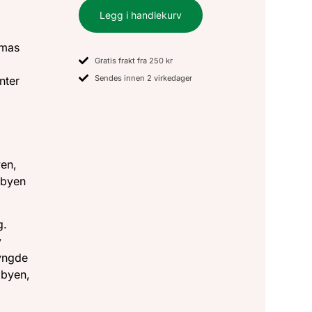
Legg i handlekurv
omas
Gratis frakt fra 250 kr
d
Sendes innen 2 virkedager
nter
yen,
r byen
g.
v
tyngde
 byen,