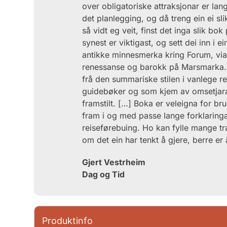
over obligatoriske attraksjonar er lang.
det planlegging, og då treng ein ei sl
så vidt eg veit, finst det inga slik bo
synest er vik­tigast, og sett dei inn i
antikke min­nesmerka kring Forum, via
renessanse og barokk på Marsmarka. [
frå den summariske stilen i vanlege rei
guidebøker og som kjem av omsetjarar 
framstilt. […] Boka er veleigna for bru
fram i og med passe lange forklaringa
reiseføre­buing. Ho kan fylle mange 
om det ein har tenkt å gjere, berre er å
Gjert Vestrheim
Dag og Tid
Produktinfo