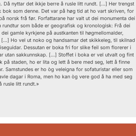
 Då nyttar det ikkje berre å rusle litt rundt. […] Her trengst
ik bok som denne. Det var på høg tid at ho vart skriven, for
k på norsk frå før. Forfattarane har valt ut dei monumenta dei
 ein rund­tur som både er geografisk og kronologisk: Frå dei
 dei gamle kyrkjene på austkanten til høgmellomalder,
…] Ho vel ut noko og handsamar det skikkeleg, til skil­nad
seguidar. Dessutan er boka fri for slike feil som flore­rer i
utan sakkunnskap. […] Stoffet i boka er vel utvalt og fint
k på staden, ho er lita og lett å bere med seg, lett å finne
r. Samstundes er ho òg veleigna for sofaturistar eller som
travle dagar i Roma, men ho kan òg vere god å ha med seg
 rusle litt rundt.»