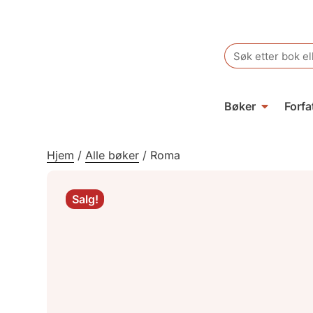
Search
for:
Bøker
Forfa
Hjem
/
Alle bøker
/
Roma
Salg!