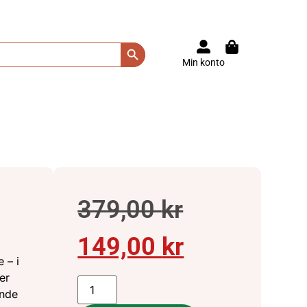
Search Button
Min konto
379,00
kr
149,00
kr
 – i
er
ende