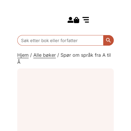
Search for:
Kommende bøker
Barn og ungdom
Search Butt
Search
for:
Hjem
/
Alle bøker
/
Spør om språk fra A til
Å