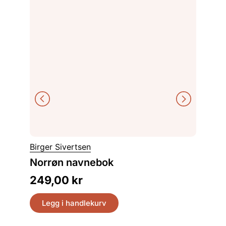
Geir Th
Birger Sivertsen
Det ko
Norrøn navnebok
med utgangspunkt i slottsforvalter Thomas
Willochs
249,00
kr
548,
Legg i handlekurv
Legg