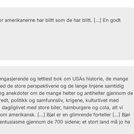
or amerikanerne har blitt som de har blitt. […] En godt
gasjerende og lettlest bok om USAs historie, de mange
t ved de store perspektivene og de lange linjene samtidig
 og anekdoter om de mange helter og antihelter gjennom de
redt, politikk og samfunnsliv, krigene, kulturlivet med
, dagliglivet med store biler, hamburgere og cola, alt vi
om amerikansk. […] Bjøl er en glimrende forteller […] Bjøl
 entusiasme gjennom de 700 sidene; et stort land må jo ha