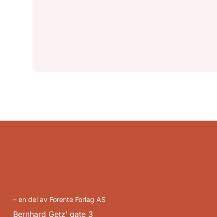
– en del av Forente Forlag AS
Bernhard Getz’ gate 3