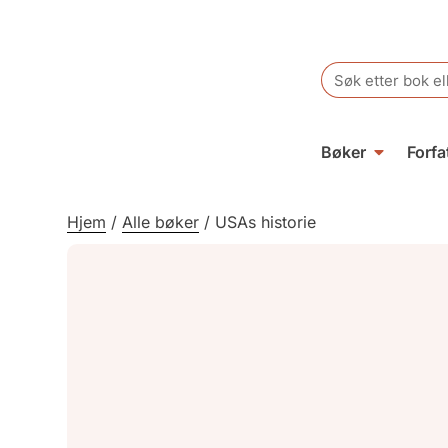
Search
for:
Bøker
Forfa
Hjem
/
Alle bøker
/
USAs historie