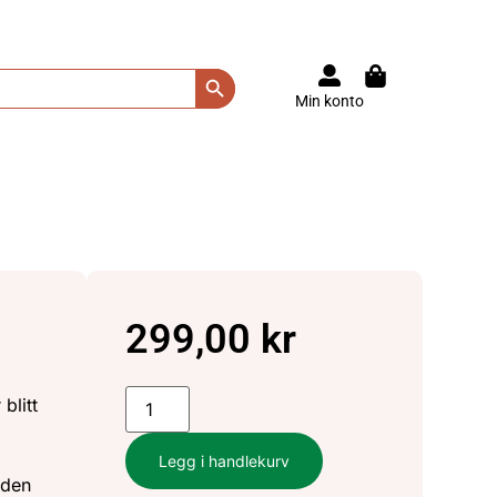
Search Button
Min konto
299,00
kr
blitt
Legg i handlekurv
 den