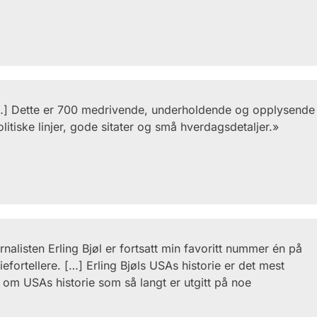
…] Dette er 700 medrivende, underholdende og opplysende
itiske linjer, gode sitater og små hverdagsdetaljer.»
nalisten Erling Bjøl er fortsatt min favoritt nummer én på
efortellere. […] Erling Bjøls USAs historie er det mest
k om USAs historie som så langt er utgitt på noe