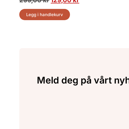
299,00
kr
129,00
kr
Legg i handlekurv
Meld deg på vårt ny