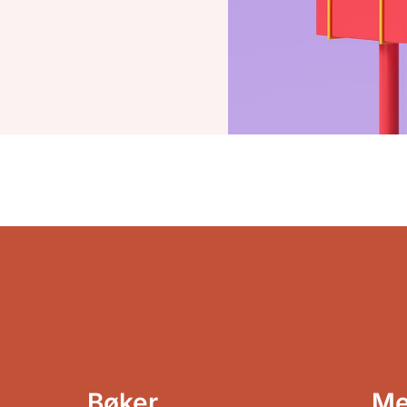
Bøker
Me