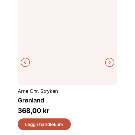
Birger 
Arne Chr. Stryken
Turgui
Grønland
30 flot
368,00
kr
298,
Legg i handlekurv
Legg