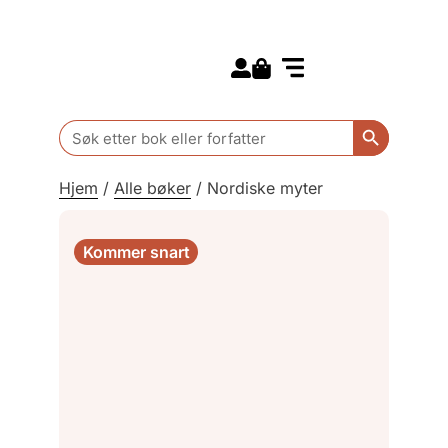
Search for:
Kommende bøker
Barn og ungdom
Search Butt
Search
for:
Hjem
/
Alle bøker
/
Nordiske myter
Kommer snart