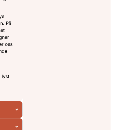
nye
n. På
net
igner
er oss
ende
 lyst