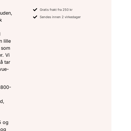
Gratis frakt fra 250 kr
auden,
Sendes innen 2 virkedager
k
d
 lille
y som
r. Vi
å tar
vue-
1800-
ød,
5 og
 og