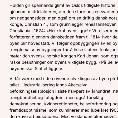
Holden gir spennende glimt av Oslos tidligste historie,
gjennom middelalderen, om den store pesten svarted
om nedgangstider, men også om en driftig dansk-nors
konge; Christian 4., som grunnlegger renessansebyen
Christiania i 1624: «Her skal byen ligge!» Vi reiser me
forfatteren gjennom dansketiden fram til 1814, hvor den
byen blir hovedstad. Vi følger oppbyggingen av en b
trengte «alt» av bygninger for å huse statens funksjone
møter den svensk-norske kongen Karl Johan, som ogs
raske beslutninger om byens viktigste bygg: «På Belle
høyden skal Slottet ligge!»
Vi får være med i den rivende utviklingen av byen på 
tallet – industrialisering langs Akerselva,
befolkningseksplosjon i siste halvpart av århundret, n
trangboddhet og fattigdom, men også forsiktig
demokratisering, kvinnerettigheter, helseforbedring og
framtidsoptimisme, som kulminerer med jubelåret 190
den «nye arbeidsdagen». Men velstanden øker ujevnt,