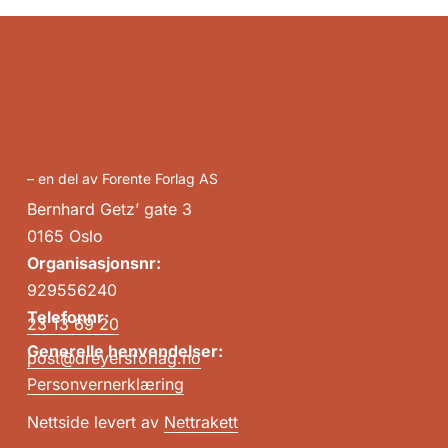
– en del av Forente Forlag AS
Bernhard Getz’ gate 3
0165 Oslo
Organisasjonsnr:
929556240
Telefonnr:
23 13 69 20
Generelle henvendelser:
post@dreyersforlag.no
Personvernerklæring
Nettside levert av
Nettrakett