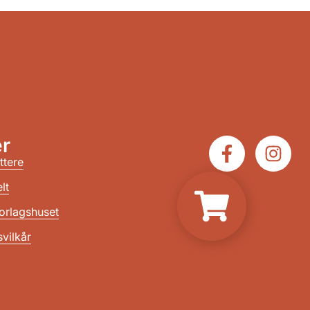
r
ttere
lt
orlagshuset
vilkår