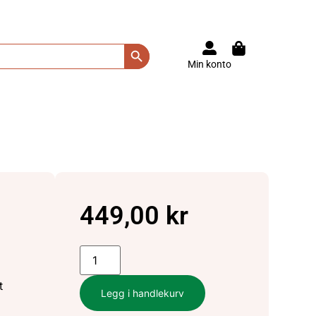
Search Button
Min konto
449,00
kr
t
Legg i handlekurv