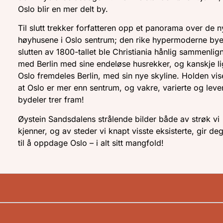
Oslo blir en mer delt by.
Til slutt trekker forfatteren opp et panorama over de 
høyhusene i Oslo sentrum; den rike hypermoderne bye
slutten av 1800-tallet ble Christiania hånlig sammenlig
med Berlin med sine endeløse husrekker, og kanskje l
Oslo fremdeles Berlin, med sin nye skyline. Holden vis
at Oslo er mer enn sentrum, og vakre, varierte og lev
bydeler trer fram!
Øystein Sandsdalens strålende bilder både av strøk vi
kjenner, og av steder vi knapt visste eksisterte, gir deg
til å oppdage Oslo – i alt sitt mangfold!