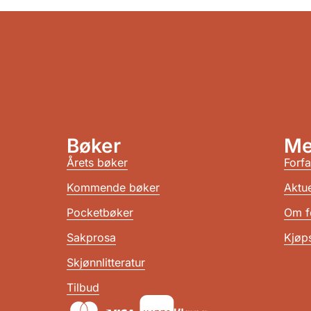
Bøker
Me
Årets bøker
Forfa
Kommende bøker
Aktue
Pocketbøker
Om f
Sakprosa
Kjøps
Skjønnlitteratur
Tilbud