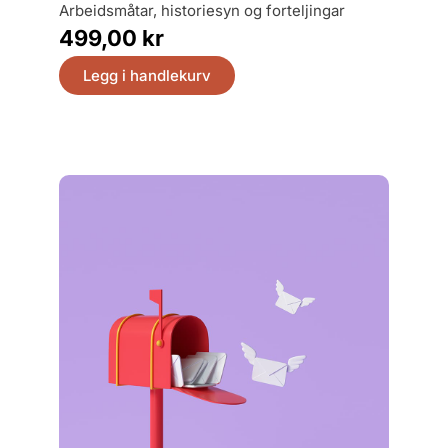
Europas
arbeidsmåtar, historiesyn og forteljingar
299,
499,00
kr
Legg
Legg i handlekurv