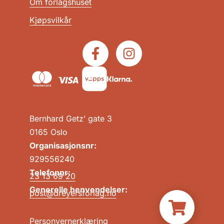
Om forlagshuset
Kjøpsvilkår
Bernhard Getz’ gate 3
0165 Oslo
Organisasjonsnr:
929556240
Telefonnr:
23 13 69 20
Generelle henvendelser:
post@dreyersforlag.no
Personvernerklæring