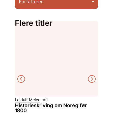
Forfatteren
Flere titler
Leidulf Melve
mfl.
Claus B
Historieskriving om Noreg før
Waffe
1800